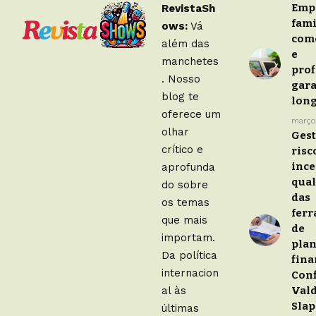
Emp
RevistaSh
fami
ows:
Vá
com
além das
e
manchetes
prof
. Nosso
gar
blog te
lon
oferece um
março
olhar
Gest
crítico e
risc
ince
aprofunda
qual
do sobre
das
os temas
fer
que mais
de
importam.
pla
Da política
fina
internacion
Conf
al às
Vald
Sla
últimas