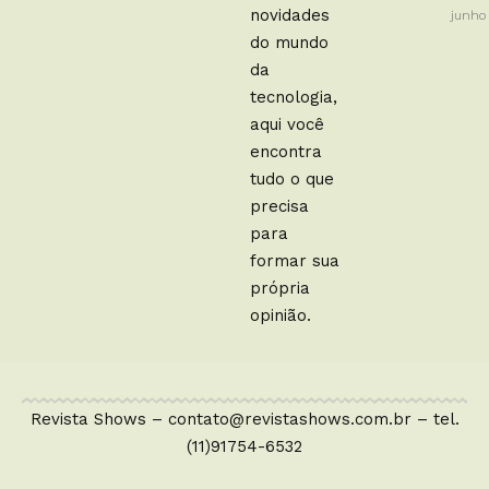
novidades
junho
do mundo
da
tecnologia,
aqui você
encontra
tudo o que
precisa
para
formar sua
própria
opinião.
Revista Shows –
contato@revistashows.com.br
– tel.
(11)91754-6532