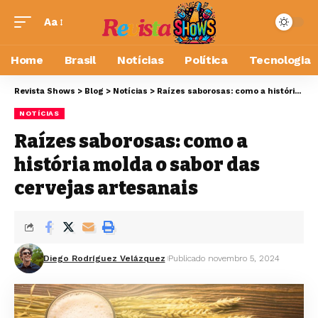
Aa
Home
Brasil
Notícias
Política
Tecnologia
Revista Shows
>
Blog
>
Notícias
>
Raízes saborosas: como a história molda o sabor das cervejas artesanais
NOTÍCIAS
Raízes saborosas: como a
história molda o sabor das
cervejas artesanais
Diego Rodríguez Velázquez
Publicado novembro 5, 2024