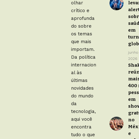
olhar
leva
aler
crítico e
sob
aprofunda
saú
do sobre
em
os temas
turn
que mais
glob
importam.
junho
Da política
2026
internacion
Sha
reú
al às
mais
últimas
400 
novidades
pes
do mundo
em
da
sho
tecnologia,
grat
aqui você
no
Méx
encontra
e
tudo o que