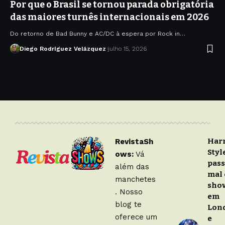
Por que o Brasil se tornou parada obrigatória
das maiores turnês internacionais em 2026
Do retorno de Bad Bunny e AC/DC à espera por Rock in…
Diego Rodríguez Velázquez
julho 15, 2026
Har
RevistaSh
Styl
ows:
Vá
pas
além das
mal
manchetes
sho
. Nosso
em
blog te
Lon
oferece um
e