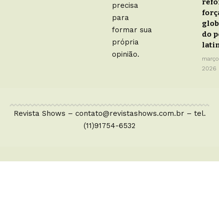
refo
precisa
forç
para
glob
formar sua
do 
própria
lati
opinião.
março
2026
Revista Shows –
contato@revistashows.com.br
– tel.
(11)91754-6532