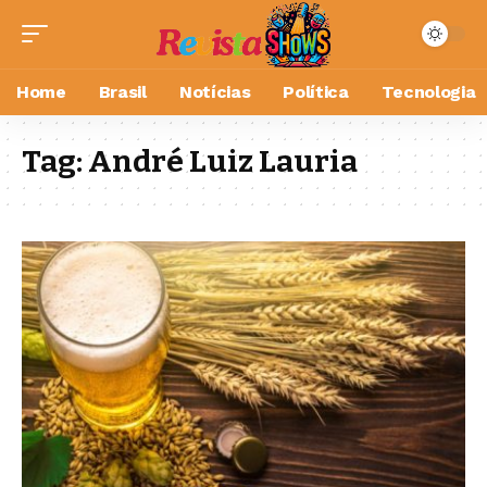
Home
Brasil
Notícias
Política
Tecnologia
Tag:
André Luiz Lauria