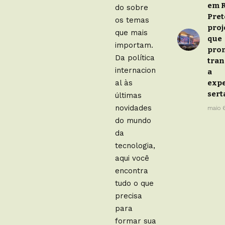
em R
do sobre
Pret
os temas
proj
que mais
que
importam.
pro
Da política
tra
internacion
a
al às
expe
sert
últimas
novidades
maio 
do mundo
da
tecnologia,
aqui você
encontra
tudo o que
precisa
para
formar sua