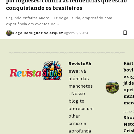
portugueses: confira as tendências que estão
conquistando os brasileiros
Segundo enfatiza Andre Luiz Veiga Lauria, empresário com
experiência em eventos de…
Diego Rodríguez Velázquez
agosto 5, 2024
Rast
RevistaSh
bovi
ows:
Vá
exig
além das
já d
manchetes
opci
. Nosso
mui
blog te
mer
oferece um
julho
olhar
Show
crítico e
Neto
Cris
aprofunda