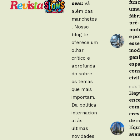
fun
ows:
Vá
uma
além das
fábr
manchetes
pré-
. Nosso
mol
blog te
e po
oferece um
esse
olhar
mod
gan
crítico e
espa
aprofunda
con
do sobre
civi
os temas
maio 
que mais
Hap
importam.
ence
Da política
com
internacion
cre
al às
de r
líqu
últimas
avan
novidades