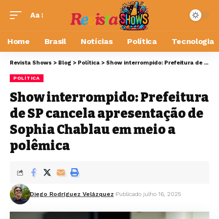
Aa
Home
Brasil
Notícias
Política
Tecnologia
Revista Shows
>
Blog
>
Política
>
Show interrompido: Prefeitura de SP cancela apresentação de Sophia Chablau em meio a polêmica
POLÍTICA
Show interrompido: Prefeitura
de SP cancela apresentação de
Sophia Chablau em meio a
polêmica
Diego Rodríguez Velázquez
Publicado julho 16, 2025