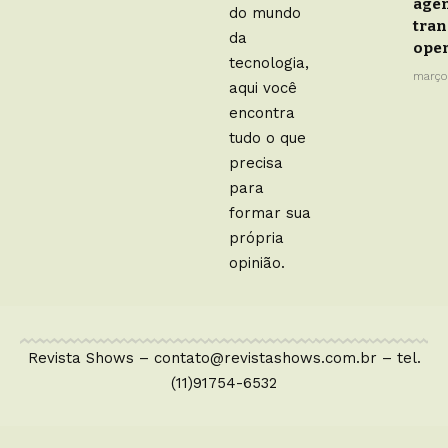
age
do mundo
tra
da
oper
tecnologia,
março
aqui você
encontra
tudo o que
precisa
para
formar sua
própria
opinião.
Revista Shows –
contato@revistashows.com.br
– tel.
(11)91754-6532