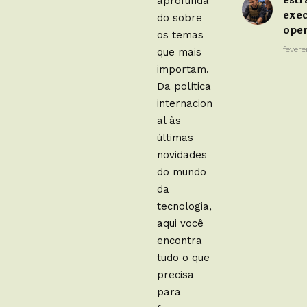
estr
aprofunda
exe
do sobre
oper
os temas
fevere
que mais
importam.
Da política
internacion
al às
últimas
novidades
do mundo
da
tecnologia,
aqui você
encontra
tudo o que
precisa
para