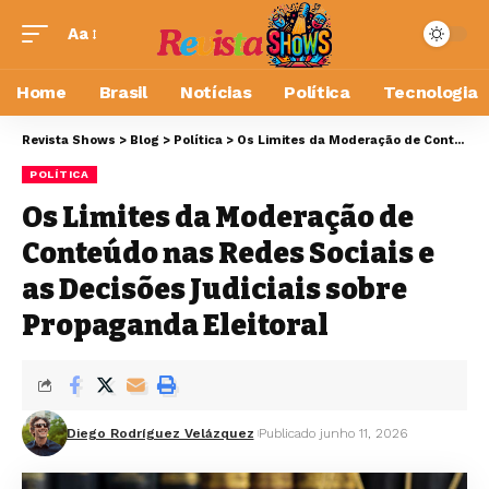
Aa
Home
Brasil
Notícias
Política
Tecnologia
Revista Shows
>
Blog
>
Política
>
Os Limites da Moderação de Conteúdo nas Redes Sociais e as Decisões Judiciais sobre Propaganda Eleitoral
POLÍTICA
Os Limites da Moderação de
Conteúdo nas Redes Sociais e
as Decisões Judiciais sobre
Propaganda Eleitoral
Diego Rodríguez Velázquez
Publicado junho 11, 2026