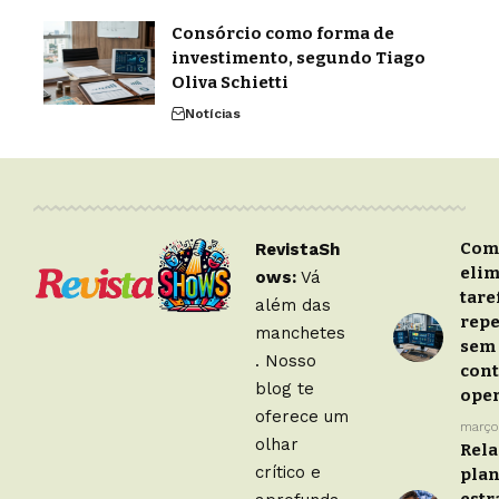
Consórcio como forma de
investimento, segundo Tiago
Oliva Schietti
Notícias
Com
RevistaSh
eli
ows:
Vá
tare
além das
repe
manchetes
sem
. Nosso
cont
blog te
oper
oferece um
março
olhar
Rela
crítico e
pla