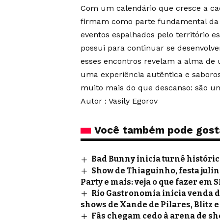
Com um calendário que cresce a cada
firmam como parte fundamental da a
eventos espalhados pelo território 
possui para continuar se desenvolve
esses encontros revelam a alma de 
uma experiência autêntica e saboros
muito mais do que descanso: são um
Autor : Vasily Egorov
Você também pode gost
Bad Bunny inicia turnê históri
Show de Thiaguinho, festa juli
Party e mais: veja o que fazer em S
Rio Gastronomia inicia venda d
shows de Xande de Pilares, Blitz e
Fãs chegam cedo à arena de sh