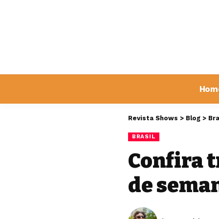
Hom
Revista Shows
>
Blog
>
Bra
BRASIL
Confira t
de sema