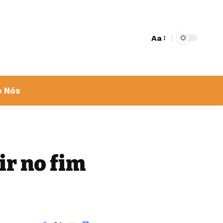
Aa
e Nós
ir no fim