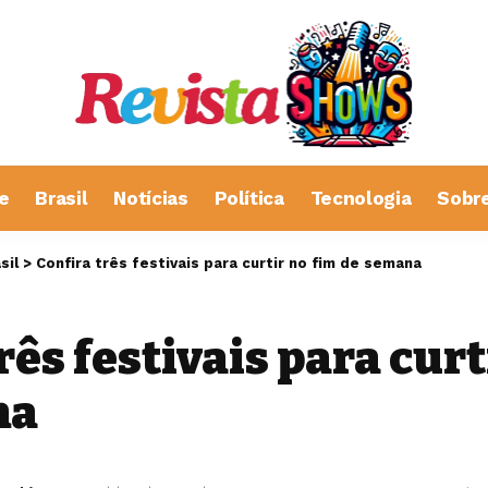
e
Brasil
Notícias
Política
Tecnologia
Sobr
sil
>
Confira três festivais para curtir no fim de semana
rês festivais para curt
na