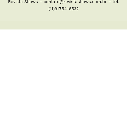
Revista Shows –
contato@revistashows.com.br
– tel.
(11)91754-6532