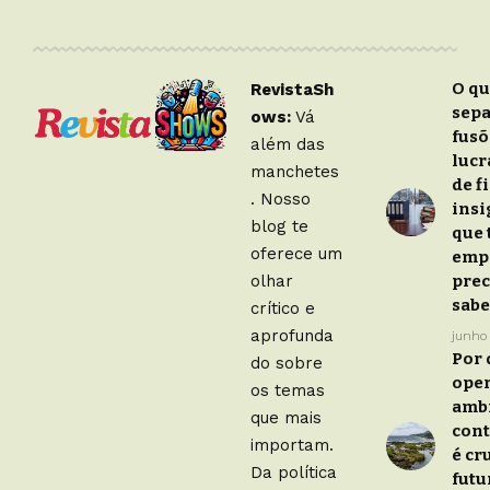
O q
RevistaSh
sep
ows:
Vá
fusõ
além das
lucr
manchetes
de f
. Nosso
insi
blog te
que 
oferece um
emp
olhar
prec
sabe
crítico e
aprofunda
junho 
Por 
do sobre
ope
os temas
amb
que mais
con
importam.
é cr
Da política
futu