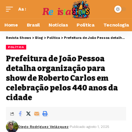
Aa
Home
Brasil
Notícias
Política
Tecnologia
Revista Shows
>
Blog
>
Política
>
Prefeitura de João Pessoa detalha organização para show de Roberto Carlos em celebração pelos 440 anos da cidade
POLÍTICA
Prefeitura de João Pessoa
detalha organização para
show de Roberto Carlos em
celebração pelos 440 anos da
cidade
Diego Rodríguez Velázquez
Publicado agosto 1, 2025