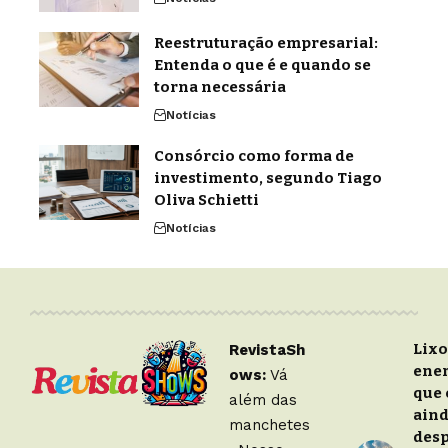
Reestruturação empresarial:
Entenda o que é e quando se
torna necessária
Notícias
Consórcio como forma de
investimento, segundo Tiago
Oliva Schietti
Notícias
Lixo
RevistaSh
ener
ows:
Vá
que 
além das
ain
manchetes
desp