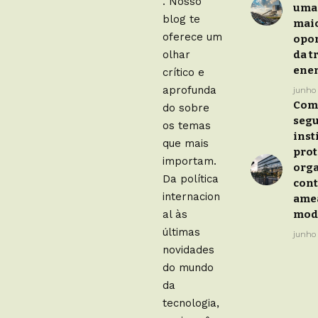
. Nosso
uma
blog te
mai
oferece um
opo
olhar
da t
ener
crítico e
aprofunda
junho
Com
do sobre
seg
os temas
inst
que mais
pro
importam.
org
Da política
cont
internacion
ame
al às
mod
últimas
junho 
novidades
do mundo
da
tecnologia,