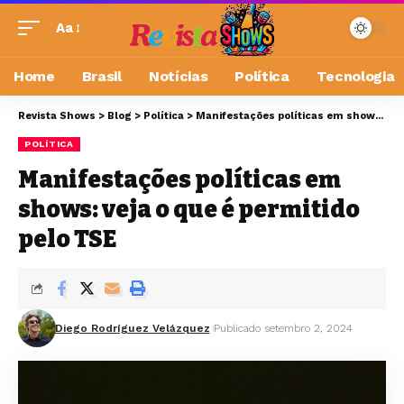
Aa
Home
Brasil
Notícias
Política
Tecnologia
Revista Shows
>
Blog
>
Política
>
Manifestações políticas em shows: veja o que é permitido pelo TSE
POLÍTICA
Manifestações políticas em
shows: veja o que é permitido
pelo TSE
Diego Rodríguez Velázquez
Publicado setembro 2, 2024