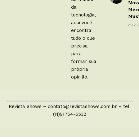
Nova
da
Mer
tecnologia,
Musi
aqui você
maio 
encontra
tudo o que
precisa
para
formar sua
própria
opinião.
Revista Shows –
contato@revistashows.com.br
– tel.
(11)91754-6532