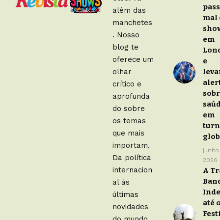
pas
além das
mal
manchetes
sho
. Nosso
em
blog te
Lon
oferece um
e
olhar
leva
aler
crítico e
sob
aprofunda
saú
do sobre
em
os temas
turn
que mais
glob
importam.
junho
Da política
2026
internacion
A Tr
Ban
al às
Ind
últimas
até 
novidades
Fest
do mundo