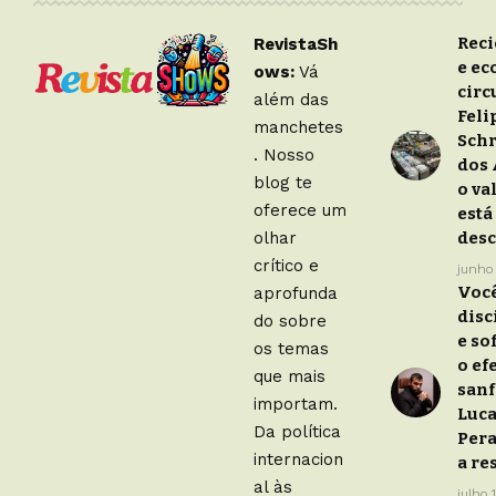
Rec
RevistaSh
e e
ows:
Vá
circ
além das
Feli
manchetes
Sch
. Nosso
dos 
blog te
o va
oferece um
está
olhar
desc
crítico e
junho
Você
aprofunda
disc
do sobre
e so
os temas
o ef
que mais
san
importam.
Luc
Da política
Pera
internacion
a re
al às
julho 