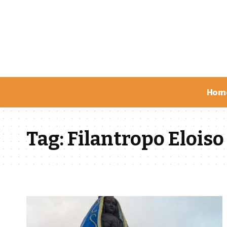
Hom
Tag:
Filantropo Elois