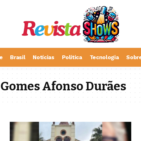
e
Brasil
Notícias
Política
Tecnologia
Sobr
o Gomes Afonso Durães