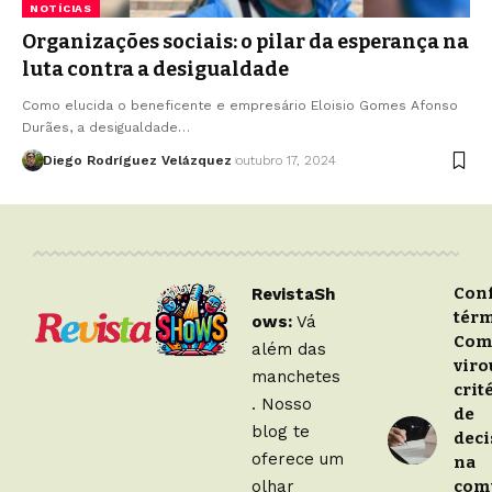
NOTÍCIAS
Organizações sociais: o pilar da esperança na
luta contra a desigualdade
Como elucida o beneficente e empresário Eloisio Gomes Afonso
Durães, a desigualdade…
Diego Rodríguez Velázquez
outubro 17, 2024
Con
RevistaSh
térm
ows:
Vá
Com
além das
vir
manchetes
crit
. Nosso
de
blog te
deci
oferece um
na
olhar
com