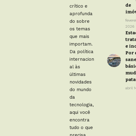
de
crítico e
imó
aprofunda
fevere
do sobre
2026
os temas
Esta
que mais
tra
importam.
e in
Da política
Por 
internacion
san
bási
al às
mud
últimas
pat
novidades
abril 
do mundo
da
tecnologia,
aqui você
encontra
tudo o que
precisa